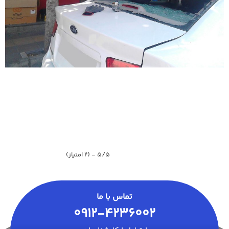
5/5 - (2 امتیاز)
تماس با ما
0912-4236002