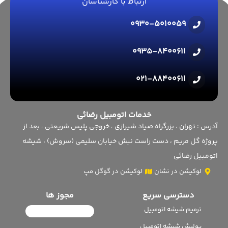
ارتباط با کارشناسان
0930-5010059
0935-8400611
021-88400611
خدمات اتومبیل رضائی
آدرس : تهران ، بزرگراه صیاد شیرازی ، خروجی پلیس شریعتی ، بعد از
پروژه گل مریم ، دست راست نبش خیابان سلیمی (سروش) ، شیشه
اتومبیل رضائی
لوکیشن در نشان
لوکیشن در گوگل مپ
دسترسی سریع
مجوز ها
ترمیم شیشه اتومبیل
پولیش شیشه اتومبیل