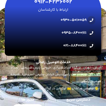
0912-4236002
ارتباط با کارشناسان
0930-5010059
0935-8400611
021-88400611
خدمات اتومبیل رضائی
آدرس : تهران ، بزرگراه صیاد شیرازی ، خروجی پلیس شریعتی ، بعد از
پروژه گل مریم ، دست راست نبش خیابان سلیمی (سروش) ، شیشه
اتومبیل رضائی
لوکیشن در نشان
لوکیشن در گوگل مپ
دسترسی سریع
مجوز ها