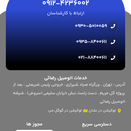
0912-4236002
ارتباط با کارشناسان
0930-5010059
0935-8400611
021-88400611
خدمات اتومبیل رضائی
آدرس : تهران ، بزرگراه صیاد شیرازی ، خروجی پلیس شریعتی ، بعد از
پروژه گل مریم ، دست راست نبش خیابان سلیمی (سروش) ، شیشه
اتومبیل رضائی
لوکیشن در نشان
لوکیشن در گوگل مپ
دسترسی سریع
مجوز ها