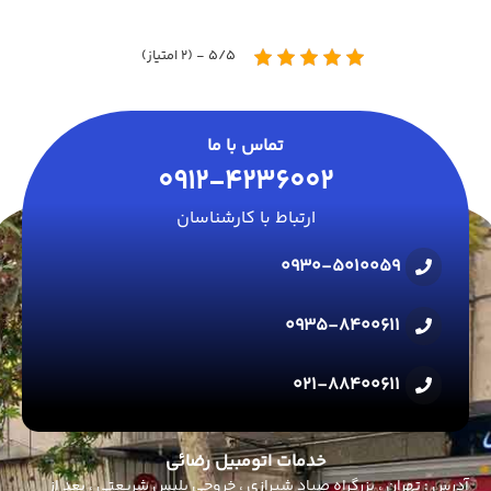
5/5 - (2 امتیاز)
تماس با ما
0912-4236002
ارتباط با کارشناسان
0930-5010059
0935-8400611
021-88400611
خدمات اتومبیل رضائی
آدرس : تهران ، بزرگراه صیاد شیرازی ، خروجی پلیس شریعتی ، بعد از