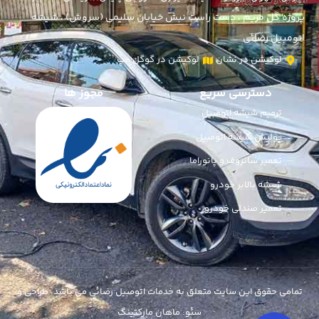
پروژه گل مریم ، دست راست نبش خیابان سلیمی (سروش) ، شیشه
اتومبیل رضائی
لوکیشن در نشان
لوکیشن در گوگل مپ
دسترسی سریع
مجوز ها
ترمیم شیشه اتومبیل
پولیش شیشه اتومبیل
تعمیر سانروف و پانوراما
شیشه بالابر خودرو
تعمیر صندلی خودرو
تمامی حقوق این سایت متعلق به خدمات اتومبیل رضائی می باشد. طراحی و
سئو:‌ ماهان مارکتینگ