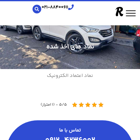
021-88400611
نماد های اخذ شده
نماد اعتماد الکترونیک
5/5 - (1 امتیاز)
تماس با ما