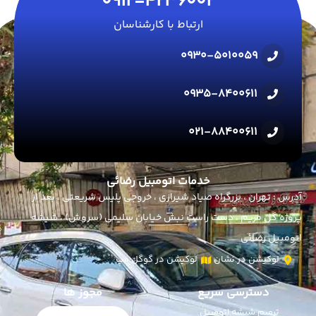
0912-4236002
ارتباط با کارشناسان
0930-5010059
0935-8400611
021-88400611
خدمات اتومبیل رضائی
آدرس : تهران ، بزرگراه صیاد شیرازی ، خروجی پلیس شریعتی ، بعد از
پروژه گل مریم ، دست راست نبش خیابان سلیمی (سروش) ، شیشه
اتومبیل رضائی
لوکیشن در نشان
لوکیشن در گوگل مپ
دسترسی سریع
مجوز ها
ترمیم شیشه اتومبیل